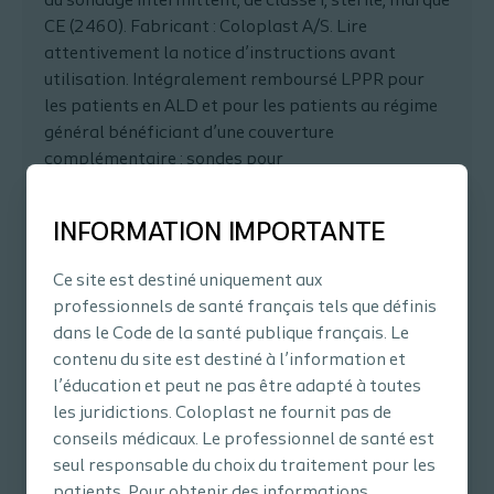
au sondage intermittent, de classe I, stérile, marqué
CE (2460). Fabricant : Coloplast A/S. Lire
attentivement la notice d’instructions avant
utilisation. Intégralement remboursé LPPR pour
les patients en ALD et pour les patients au régime
général bénéficiant d’une couverture
complémentaire : sondes pour
auto/hétérosondage, stériles compactes et
téléscopiques SPEEDICATH COMPACT, à base de
INFORMATION IMPORTANTE
polyuréthane (PU), avec lubrifiant hydrophile
solidaire de la sonde : SpeediCath Compact (bte de
Ce site est destiné uniquement aux
30): prix limite de vente au public 82,94€TTC,
professionnels de santé français tels que définis
remb. Séc. Soc. 82,94€.
dans le Code de la santé publique français. Le
®
contenu du site est destiné à l’information et
SpeediCath
Compact Set
: dispositif médical
l’éducation et peut ne pas être adapté à toutes
destiné au sondage intermittent, de classe I, stérile,
les juridictions. Coloplast ne fournit pas de
marqué CE (2460). Fabricant : Coloplast A/S. Lire
conseils médicaux. Le professionnel de santé est
attentivement la notice d’instructions avant
seul responsable du choix du traitement pour les
utilisation. Intégralement remboursé LPPR pour
patients. Pour obtenir des informations