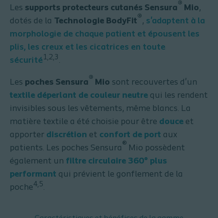
®
Les
supports protecteurs cutanés Sensura
Mio
,
®
dotés de la
Technologie BodyFit
,
s'adaptent à la
morphologie de chaque patient et épousent les
plis, les creux et les cicatrices en toute
1,2,3
sécurité
.
®
Les
poches Sensura
Mio
sont recouvertes d'un
textile déperlant de couleur neutre
qui les rendent
invisibles sous les vêtements, même blancs. La
matière textile a été choisie pour être
douce
et
apporter
discrétion
et
confort de port
aux
®
patients. Les poches Sensura
Mio possèdent
également un
filtre circulaire 360° plus
performant
qui prévient le gonflement de la
4,5
poche
.