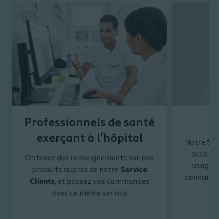
Professionnels de santé
exerçant à l'hôpital
Notre
Ser
accompa
Obtenez des renseignements sur nos
usage d
produits auprès de notre
Service
donnant d
Clients
, et passez vos commandes
avec ce même service