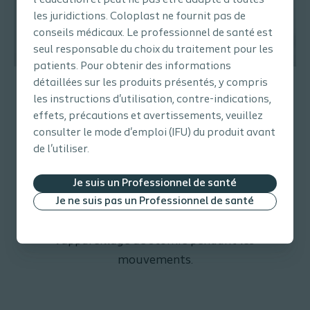
les juridictions. Coloplast ne fournit pas de
conseils médicaux. Le professionnel de santé est
seul responsable du choix du traitement pour les
patients. Pour obtenir des informations
détaillées sur les produits présentés, y compris
La Technologie BodyFit®
les instructions d'utilisation, contre-indications,
effets, précautions et avertissements, veuillez
Considérer que chaque morphologie est
consulter le mode d'emploi (IFU) du produit avant
unique est à la base de notre réflexion. Cette
de l'utiliser.
conception nous amène à imaginer et à
développer des produits qui s'adaptent à
Je suis un Professionnel de santé
Je ne suis pas un Professionnel de santé
toutes les morphologies péristomiales pour
permettre un ajustement flexible de
l'appareillage de stomie pendant les
mouvements.