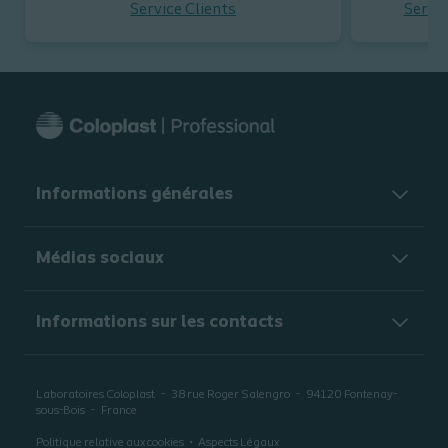
Service Clients
Servic
Informations générales​
Médias sociaux
Informations sur les contacts
Laboratoires Coloplast
38 rue Roger Salengro
94120
Fontenay-
sous-Bois
France
Politique relative aux cookies
Aspects Légaux