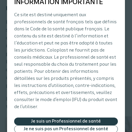
INFORMATION IMPORTANTE
En pratique - L'apparence de
3
l’exsudat
Ce site est destiné uniquement aux
L’apparence de l’exsudat est un indicateur de la
professionnels de santé français tels que définis
dans le Code de la santé publique français. Le
santé du lit de la plaie. Le type d’exsudat, sa
contenu du site est destiné à l’information et
couleur et sa consistance / viscosité sont des
l’éducation et peut ne pas être adapté à toutes
indicateurs de la cicatrisation et de l’état de la
les juridictions. Coloplast ne fournit pas de
plaie. Tout changement inattendu de l’aspect de
conseils médicaux. Le professionnel de santé est
l’exsudat peut être le signe d’un retard de
seul responsable du choix du traitement pour les
cicatrisation ou du début d’une infection et doit
patients. Pour obtenir des informations
inciter à réévaluer l’état de la plaie et de la peau
détaillées sur les produits présentés, y compris
périlésionnelle.
les instructions d'utilisation, contre-indications,
effets, précautions et avertissements, veuillez
Les images ci-dessous illustrent les différents
consulter le mode d'emploi (IFU) du produit avant
types d’exsudat et leurs caractéristiques :
de l'utiliser.
Je suis un Professionnel de santé
Je ne suis pas un Professionnel de santé