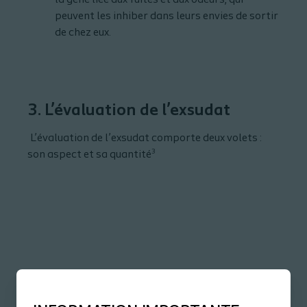
peuvent les inhiber dans leurs envies de sortir
de chez eux.
3. L’évaluation de l’exsudat
L’évaluation de l’exsudat comporte deux volets :
3
son aspect et sa quantité