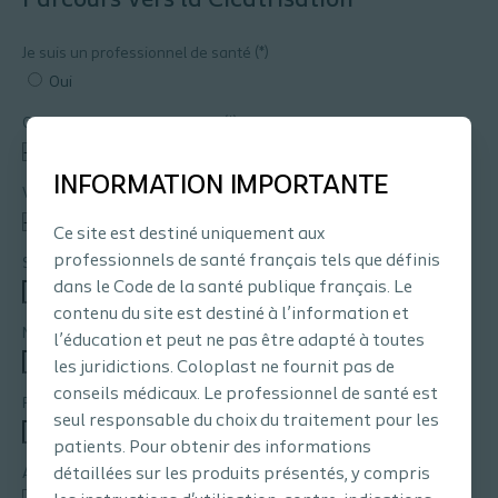
Parcours Vers la Cicatrisation
Je suis un professionnel de santé
Oui
Quelle est votre profession ?
INFORMATION IMPORTANTE
Votre activité est
Ce site est destiné uniquement aux
professionnels de santé français tels que définis
Si vous travaillez dans un établissement, précisez lequel
dans le Code de la santé publique français. Le
contenu du site est destiné à l’information et
Nom de famille
l’éducation et peut ne pas être adapté à toutes
les juridictions. Coloplast ne fournit pas de
conseils médicaux. Le professionnel de santé est
Prénom
seul responsable du choix du traitement pour les
patients. Pour obtenir des informations
détaillées sur les produits présentés, y compris
Adresse