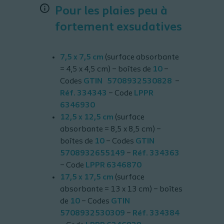
Pour les plaies peu à
fortement exsudatives
7,5 x 7,5 cm
(surface absorbante
= 4,5 x 4,5 cm) – boîtes de
10
–
Codes
GTIN 5708932530828
–
Réf. 334343
– Code
LPPR
6346930
12,5 x 12,5 cm
(surface
absorbante = 8,5 x 8,5 cm) –
boîtes de
10
– Codes
GTIN
5708932655149
–
Réf. 334363
– Code
LPPR 6346870
17,5 x 17,5 cm
(surface
absorbante = 13 x 13 cm) – boîtes
de
10
– Codes
GTIN
5708932530309
–
Réf. 334384