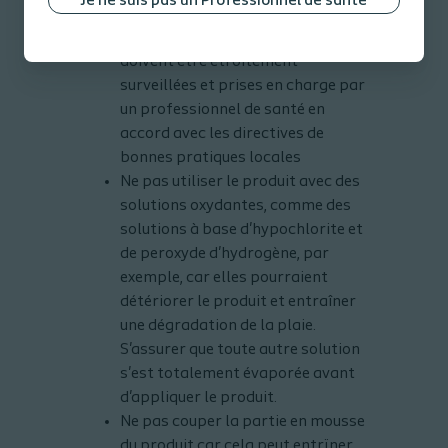
Je ne suis pas un Professionnel de santé
exclusivement ou partiellement
par une insuffisance artérielle
doivent être étroitement
surveillées et prises en charge par
un professionnel de santé en
accord avec les directives de
bonnes pratiques locales
Ne pas utiliser le produit avec des
solutions oxydantes, comme des
solutions à base d'hypochlorite et
de peroxyde d'hydrogène, par
exemple, car elles pourraient
détériorer le produit et entraîner
une dégradation de la plaie.
S'assurer que toute autre solution
s'est totalement évaporée avant
d'appliquer le produit.
Ne pas couper la partie en mousse
du produit car cela peut entrïner