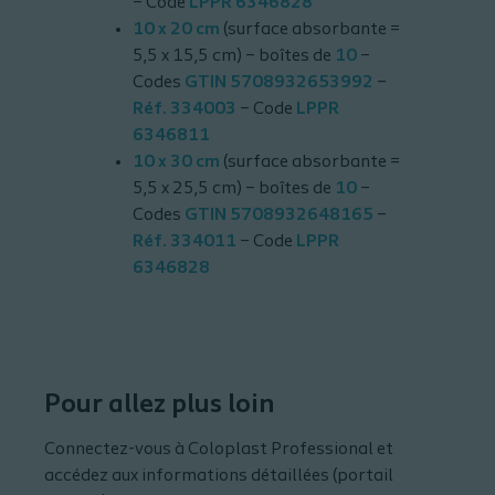
– Code
LPPR 6346828
10 x 20 cm
(surface absorbante =
5,5 x 15,5 cm) – boîtes de
10
–
Codes
GTIN 5708932653992
–
Réf. 334003
– Code
LPPR
6346811
10 x 30 cm
(surface absorbante =
5,5 x 25,5 cm) – boîtes de
10
–
Codes
GTIN 5708932648165
–
Réf. 334011
– Code
LPPR
6346828
Pour allez plus loin
Connectez-vous à Coloplast Professional et
accédez aux informations détaillées (portail