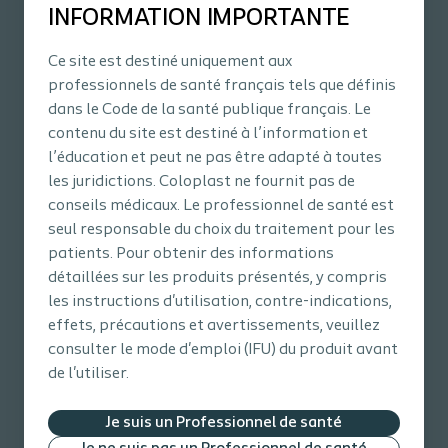
INFORMATION IMPORTANTE
professionnel de santé
Être utilisé en association avec
Ce site est destiné uniquement aux
une bande de compression
professionnels de santé français tels que définis
dans le Code de la santé publique français. Le
Mises en garde & avertissements :
contenu du site est destiné à l’information et
Il est nécessaire au moment de
l’éducation et peut ne pas être adapté à toutes
l'application d'activer le silicone
les juridictions. Coloplast ne fournit pas de
en passant les doigts plusieurs
conseils médicaux. Le professionnel de santé est
fois sur les bords du pansement
seul responsable du choix du traitement pour les
pour qu'il adhère correctement à
patients. Pour obtenir des informations
la peau.
détaillées sur les produits présentés, y compris
Ce produit est à usage unique : ne
les instructions d'utilisation, contre-indications,
pas le réutiliser. Ne pas utiliser si
effets, précautions et avertissements, veuillez
l'emballage est endommagé car la
consulter le mode d'emploi (IFU) du produit avant
stérilité du produit peut avoir été
de l'utiliser.
compromise
Les plaies infectées, les plaies
Je suis un Professionnel de santé
diabétiques et celles causées