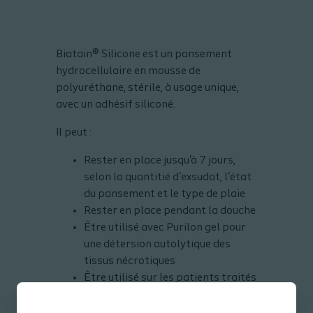
Biatain® Silicone est un pansement
hydrocellulaire en mousse de
polyuréthane, stérile, à usage unique,
avec un adhésif siliconé.
Il peut :
Rester en place jusqu'à 7 jours,
selon la quantitié d'exsudat, l'état
du pansement et le type de plaie
Rester en place pendant la douche
Être utilisé avec Purilon gel pour
une détersion autolytique des
tissus nécrotiques
Être utilisé sur les patients traités
pour une infection locale ou
systémique, à l'appréciation du