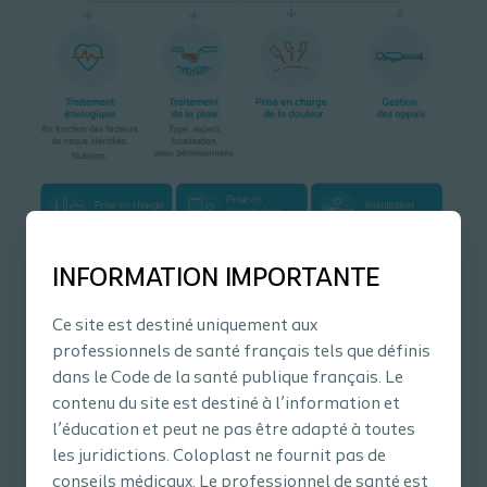
INFORMATION IMPORTANTE
Ce site est destiné uniquement aux
professionnels de santé français tels que définis
Pour vous aider dans votre pratique, vous pouvez
dans le Code de la santé publique français. Le
retrouver le
triangle d'évaluation des plaies
ainsi
contenu du site est destiné à l’information et
que l'ensemble de
nos outils dédiés à l'escarre
l’éducation et peut ne pas être adapté à toutes
les juridictions. Coloplast ne fournit pas de
conseils médicaux. Le professionnel de santé est