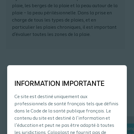
plaie, les berges de la plaie et la peau autour de la
plaie – la peau périlésionnelle. Dans la prise en
charge de tous les types de plaies, et en
particulier les plaies chroniques, il est important
d'évaluer toutes les zones de la plaie.
INFORMATION IMPORTANTE
Comment et pourquoi
Ce site est destiné uniquement aux
professionnels de santé français tels que définis
utiliser le Triangle
dans le Code de la santé publique français. Le
d’évaluation des plaies ?
contenu du site est destiné à l’information et
l’éducation et peut ne pas être adapté à toutes
Le Triangle d'évaluation des plaies se
les juridictions. Coloplast ne fournit pas de