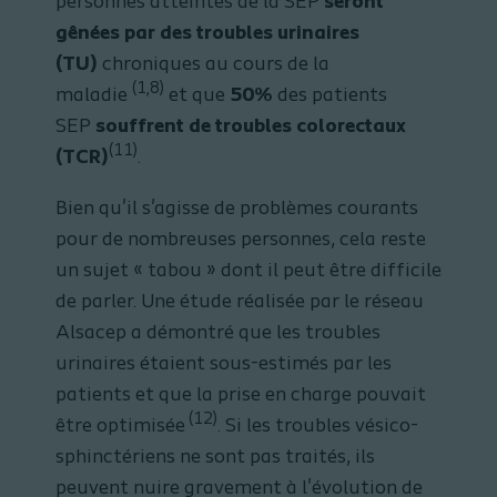
personnes atteintes de la SEP
seront
gênées par des troubles urinaires
(TU)
chroniques au cours de la
(1,8)
maladie
et que
50%
des patients
SEP
souffrent de troubles colorectaux
(11)
(TCR)
.
Bien qu'il s'agisse de problèmes courants
pour de nombreuses personnes, cela reste
un sujet « tabou » dont il peut être difficile
de parler. Une étude réalisée par le réseau
Alsacep a démontré que les troubles
urinaires étaient sous-estimés par les
patients et que la prise en charge pouvait
(12)
être optimisée
. Si les troubles vésico-
sphinctériens ne sont pas traités, ils
peuvent nuire gravement à l'évolution de