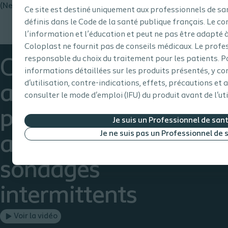
(Neurologue Grenoble)
Ce site est destiné uniquement aux professionnels de sa
définis dans le Code de la santé publique français. Le co
l’information et l’éducation et peut ne pas être adapté à 
Coloplast ne fournit pas de conseils médicaux. Le profes
responsable du choix du traitement pour les patients. P
Comment
informations détaillées sur les produits présentés, y co
d'utilisation, contre-indications, effets, précautions et 
accompagner le
consulter le mode d'emploi (IFU) du produit avant de l'uti
patient à une bonne
Je suis un Professionnel de san
Je ne suis pas un Professionnel de 
acceptation des
sondages
intermittents
Voir la vidéo