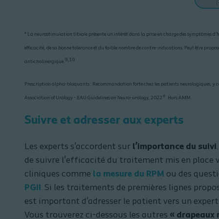
* La neurostimulation tibiale présente un intérêt dans la prise en charge des symptômes d’
efficacité, de sa bonne tolérance et du faible nombre de contre-indications. Peut être propos
9,10
anticholinergique.
Prescription alpha-bloquants : Recommandation forte chez les patients neurologiques, y 
6
Association of Urology - EAU Guidelines on Neuro-urology, 2022
. Hors AMM.
Suivre et adresser aux experts
Les experts s’accordent sur
l’importance du suivi
de suivre l’efficacité du traitement mis en place
cliniques comme
la mesure du RPM
ou des questi
PGII
. Si les traitements de premières lignes propos
est important d’adresser le patient vers un expert
Vous trouverez ci-dessous les autres
«
drapeaux 