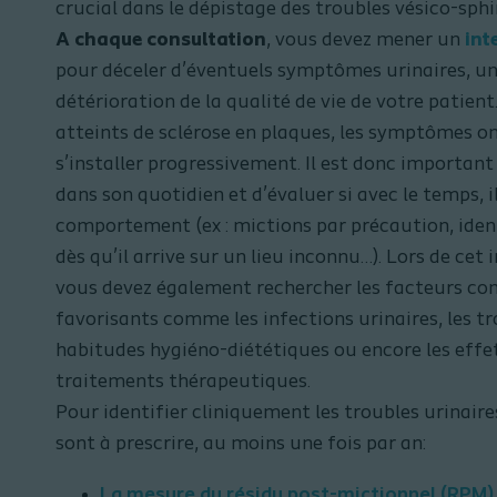
crucial dans le dépistage des troubles vésico-sphi
A chaque consultation
, vous devez mener un
int
pour déceler d’éventuels symptômes urinaires, u
détérioration de la qualité de vie de votre patient
atteints de sclérose en plaques, les symptômes o
s’installer progressivement. Il est donc important 
dans son quotidien et d’évaluer si avec le temps, 
comportement (ex : mictions par précaution, ident
dès qu’il arrive sur un lieu inconnu…). Lors de cet 
vous devez également rechercher les facteurs co
favorisants comme les infections urinaires, les tr
habitudes hygiéno-diététiques ou encore les effe
traitements thérapeutiques.
Pour identifier cliniquement les troubles urinair
sont à prescrire, au moins une fois par an:
La mesure du résidu post-mictionnel (RPM)