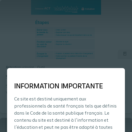
Rétention urinaire
Outil
Schéma d'intervention motivationnelle
INFORMATION IMPORTANTE
Style de communication collaboratif, centré sur le patient, qui
vise à renforcer la motivation et l’engagement du patient à
changer
Ce site est destiné uniquement aux
professionnels de santé français tels que définis
dans le Code de la santé publique français. Le
contenu du site est destiné à l’information et
l’éducation et peut ne pas être adapté à toutes