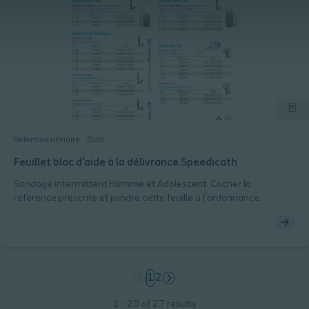
Rétention urinaire
Outil
Feuillet bloc d'aide à la délivrance Speedicath
Sondage intermittent Homme et Adolescent. Cocher la
référence prescrite et joindre cette feuille à l’ordonnance.
page
1
page
2
1 - 20 of 27 results