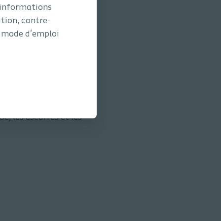
 informations
ation, contre-
le mode d'emploi
ents de 3,5 kg et plus.
 post­opératoires et les
e, les escarres et les
.