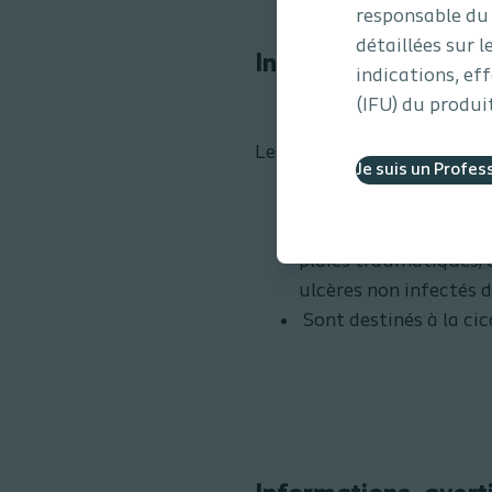
responsable du 
détaillées sur l
Indications
indications, ef
(IFU) du produit
Les pansements Biatain® S
Je suis un Profes
Sont indiqués pour un 
Cela inclut les plaies 
plaies traumatiques; a
ulcères non infectés 
Sont destinés à la cic