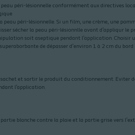
a peau péri-lésionnelle conformément aux directives local
gique
a peau péri-lésionnelle. Si un film, une crème, une pom
laisser sécher la peau péri-lésionnlle avant d'appliqur le p
nipulation soit aseptique pendant l'application. Choisir u
superaborbante de dépasser d'environ 1 à 2 cm du bord d
 sachet et sortir le produit du conditionnement. Eviter 
ndant l'application.
partie blanche contre la plaie et la partie grise vers l'ext