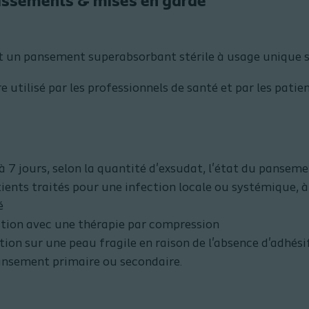
tissements & mises en garde
t un pansement superabsorbant stérile à usage unique s
e utilisé par les professionnels de santé et par les patie
à 7 jours, selon la quantité d'exsudat, l'état du pansemen
atients traités pour une infection locale ou systémique, à
é
iation avec une thérapie par compression
tion sur une peau fragile en raison de l'absence d'adhési
ansement primaire ou secondaire.