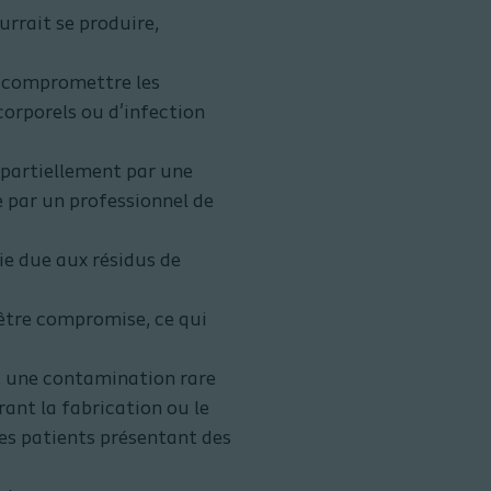
urrait se produire,
nt compromettre les
orporels ou d'infection
u partiellement par une
e par un professionnel de
ie due aux résidus de
 être compromise, ce qui
t une contamination rare
ant la fabrication ou le
es patients présentant des