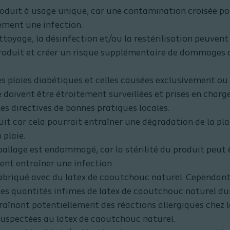
produit à usage unique, car une contamination croisée po
ement une infection.
ettoyage, la désinfection et/ou la restérilisation peuve
roduit et créer un risque supplémentaire de dommages c
les plaies diabétiques et celles causées exclusivement o
e doivent être étroitement surveillées et prises en charg
es directives de bonnes pratiques locales.
it car cela pourrait entraîner une dégradation de la pla
 plaie.
mballage est endommagé, car la stérilité du produit peut
ent entraîner une infection.
fabriqué avec du latex de caoutchouc naturel. Cependan
des quantités infimes de latex de caoutchouc naturel dur
aînant potentiellement des réactions allergiques chez l
suspectées au latex de caoutchouc naturel.