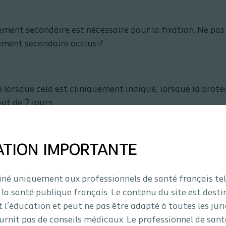
ent secondaire est nécessaire pour la fixation. Ne pas c
ement secondaire occlusif.
é lorsque cela est cliniquement indiqué, lorsque la prot
ut de 7 jours.
ement secondaire avant de soulever délicatement le prod
ATION IMPORTANTE
à retirer, il doit être humidifié à l'eau ou au sérum physio
tiné uniquement aux professionnels de santé français tel
 la santé publique français. Le contenu du site est desti
t l’éducation et peut ne pas être adapté à toutes les juri
urnit pas de conseils médicaux. Le professionnel de sant