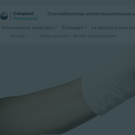
Stomie
Rétention urinaire
Incontinence u
Informations médicales
Échanges
Le parcours vers la 
Accueil
…
Fiches produits
Biatain Superabsorber