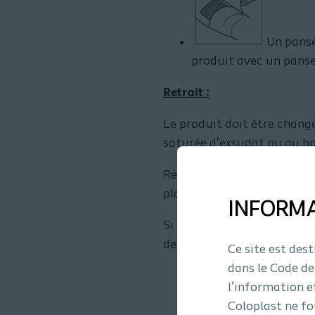
Un pansem
produit avec un pans
Retrait :
Le produit doit être chang
saturée d'exsudat ou au bo
Retirer en douceur le pans
plaie.
INFORM
Si le produit est difficile 
devienne facile à retirer.
Ce site est des
dans le Code de
l’information e
Coloplast ne fo