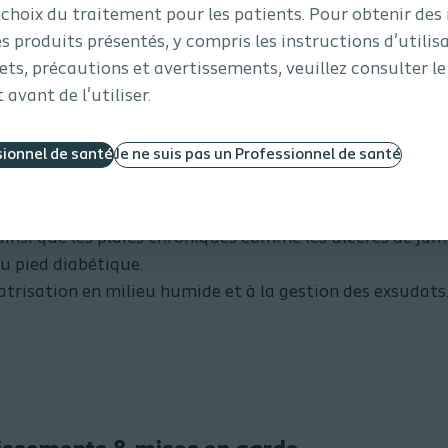
choix du traitement pour les patients. Pour obtenir des
es produits présentés, y compris les instructions d'utilis
fets, précautions et avertissements, veuillez consulter 
 avant de l'utiliser.
uperabsorber :
sionnel de santé
Je ne suis pas un Professionnel de santé
large type de plaies fortement exsudatives chez les pati
aiguës, telles que les brûlures au second degré, les plaies
insi que les plaies chroniques comme les ulcères de jamb
du pied diabétique.
atrisation en milieu humide et à la gestion des exsudats