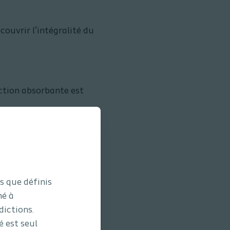
ouvrir l'intégralité du
ection absorbante est
uit qui à recouvre la
logique jusqu'à ce qu'il
s que définis
né à
dictions.
é est seul