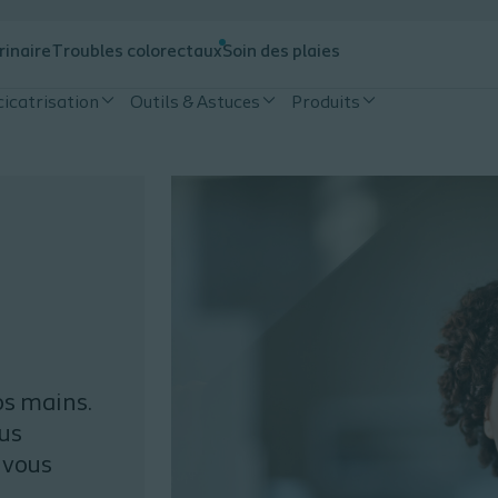
rinaire
Troubles colorectaux
Soin des plaies
cicatrisation
Outils & Astuces
Produits
os mains.
ous
 vous