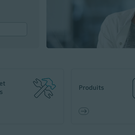
et
Produits
s