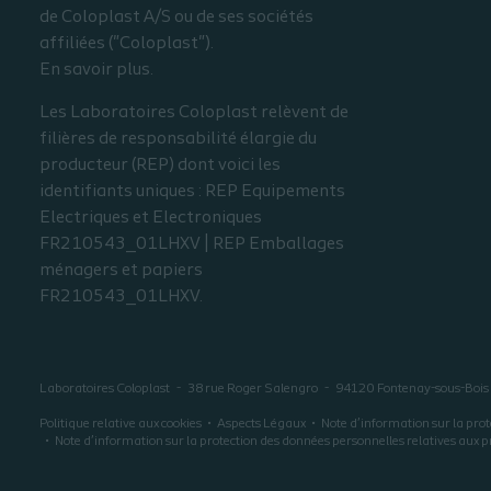
de Coloplast A/S ou de ses sociétés
affiliées ("Coloplast").
En savoir plus.
Les Laboratoires Coloplast relèvent de
filières de responsabilité élargie du
producteur (REP) dont voici les
identifiants uniques : REP Equipements
Electriques et Electroniques
FR210543_01LHXV | REP Emballages
ménagers et papiers
FR210543_01LHXV.
Laboratoires Coloplast
38 rue Roger Salengro
94120
Fontenay-sous-Bois
Politique relative aux cookies
Aspects Légaux
Note d’information sur la prot
Note d’information sur la protection des données personnelles relatives aux p