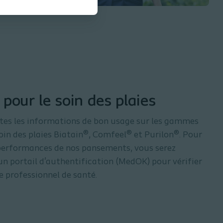
 pour le soin des plaies
tes les informations de bon usage sur les gammes
oin des plaies Biatain®, Comfeel® et Purilon®. Pour
 performances de nos pansements, vous serez
 un portail d'authentification (MedOK) pour vérifier
e professionnel de santé.