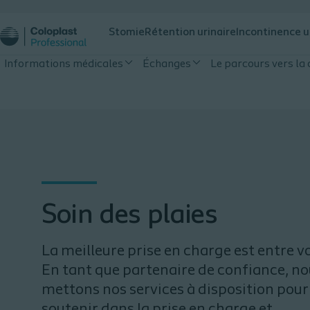
Stomie
Rétention urinaire
Incontinence u
Informations médicales
Échanges
Le parcours vers la 
Soin des plaies
La meilleure prise en charge est entre v
En tant que partenaire de confiance, n
mettons nos services à disposition pour
soutenir dans la prise en charge et