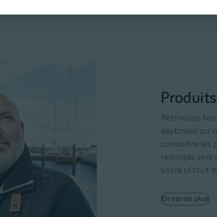
Produits
Retrouvez tou
destinées au s
connaître les
redirigés vers
votre statut d
En savoir plus