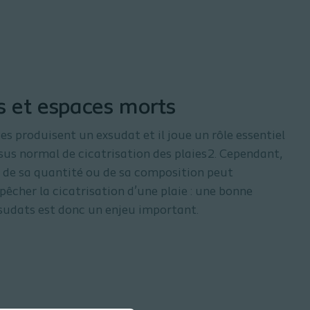
s et espaces morts
ies produisent un exsudat et il joue un rôle essentiel
sus normal de cicatrisation des plaies2. Cependant,
 de sa quantité ou de sa composition peut
cher la cicatrisation d’une plaie : une bonne
sudats est donc un enjeu important.