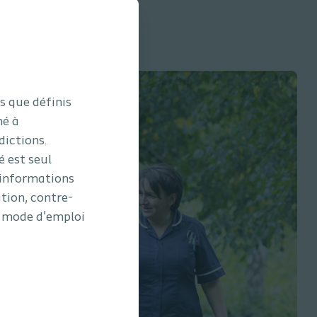
s que définis
né à
dictions.
é est seul
 informations
ation, contre-
le mode d'emploi