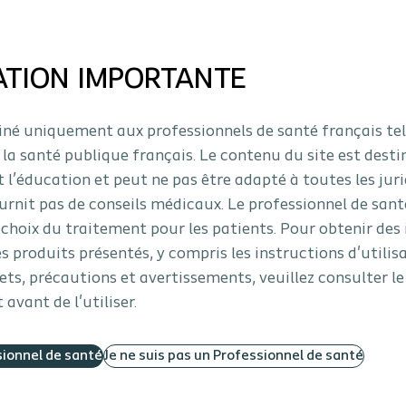
ATION IMPORTANTE
tiné uniquement aux professionnels de santé français tel
prise en
 la santé publique français. Le contenu du site est desti
t l’éducation et peut ne pas être adapté à toutes les juri
urnit pas de conseils médicaux. Le professionnel de sant
une des clés
choix du traitement pour les patients. Pour obtenir des
ite définir des
es produits présentés, y compris les instructions d'utilis
 causes sous-
fets, précautions et avertissements, veuillez consulter 
l de la plaie.
 avant de l'utiliser.
sionnel de santé
Je ne suis pas un Professionnel de santé