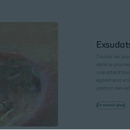
Exsudat
Toutes les pla
dans le proces
une altération
également empê
gestion des ex
En savoir plus