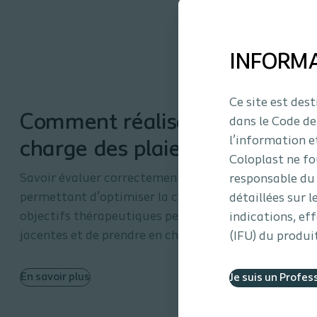
INFORM
Ce site est des
Comment réaliser un plan de 
dans le Code de
l’information e
charge des plaies ?
Coloplast ne fo
Savoir évaluer correctement la plaie du patient est 
responsable du 
permettant d’optimiser la cicatrisation. Il faut ensu
détaillées sur l
objectifs thérapeutiques permettant de corriger les
indications, ef
jacentes et de prendre en charge l’environnement loca
(IFU) du produit
En savoir plus
Je suis un Profes