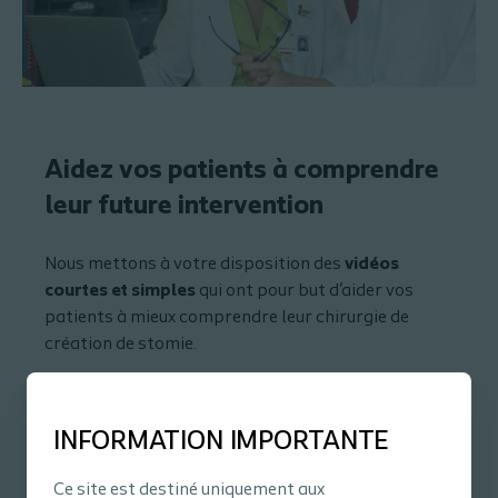
Aidez vos patients à comprendre
leur future intervention
Nous mettons à votre disposition des
vidéos
courtes et simples
qui ont pour but d'aider vos
patients à mieux comprendre leur chirurgie de
création de stomie.
Accédez aux vidéos
INFORMATION IMPORTANTE
Ce site est destiné uniquement aux