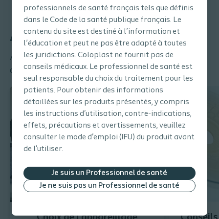
professionnels de santé français tels que définis
dans le Code de la santé publique français. Le
contenu du site est destiné à l’information et
Après la chirurgie
l’éducation et peut ne pas être adapté à toutes
les juridictions. Coloplast ne fournit pas de
Aidez vos patients à trouver un appareillage
conseils médicaux. Le professionnel de santé est
adapté et à acquérir une routine de soins.
seul responsable du choix du traitement pour les
patients. Pour obtenir des informations
détaillées sur les produits présentés, y compris
les instructions d'utilisation, contre-indications,
effets, précautions et avertissements, veuillez
consulter le mode d'emploi (IFU) du produit avant
de l'utiliser.
Je suis un Professionnel de santé
Je ne suis pas un Professionnel de santé
Choix de l'appareillage
Conseils 