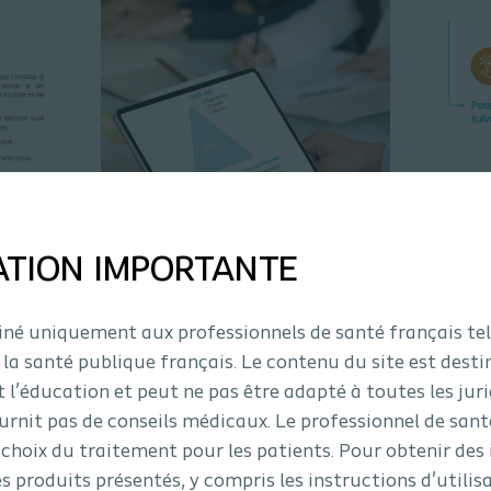
ATION IMPORTANTE
tiné uniquement aux professionnels de santé français tel
arcours Vers la Cicatrisation ?
 la santé publique français. Le contenu du site est desti
t l’éducation et peut ne pas être adapté à toutes les juri
sation est un raisonnement clinique en 5 étapes, conçu pour gui
urnit pas de conseils médicaux. Le professionnel de sant
dans la prise en charge des plaies chroniques.
choix du traitement pour les patients. Pour obtenir des
es produits présentés, y compris les instructions d'utilis