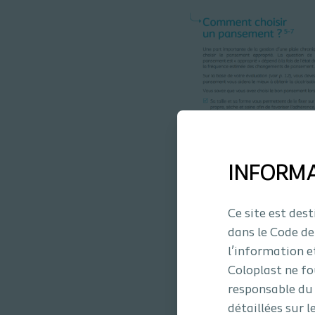
INFORM
Ce site est des
Qu'est-ce que le P
dans le Code de
l’information e
Le Parcours Vers la Cicatri
Coloplast ne fo
santé, spécialistes ou non, 
responsable du 
détaillées sur l