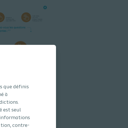
s que définis
né à
dictions.
der les professionnels de la
é est seul
 informations
ation, contre-