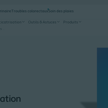
rinaire
Troubles colorectaux
Soin des plaies
cicatrisation
Outils & Astuces
Produits
Livret plaies chronique - Parcours Vers la Cicatrisation
sation